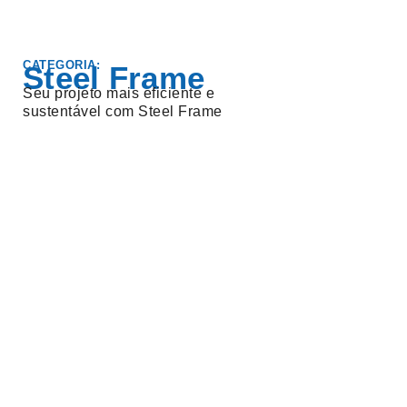
CATEGORIA:
Steel Frame
Seu projeto mais eficiente e
sustentável com Steel Frame