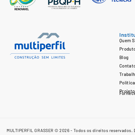
Instit
Quem 
Produt
Blog
Contat
Trabal
Polític
Projeto
Fornec
MULTIPERFIL GRASSER © 2026 - Todos os direitos reservados. 