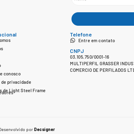
ucional
Telefone
Somos
Entre em contato
os
CNPJ
03.105.750/0001-16
MULTIPERFIL GRASSER INDUS
o
COMERCIO DE PERFILADOS LT
he conosco
a de privacidade
s de Light Steel Frame
edores
Desenvolvido por
Decsigner