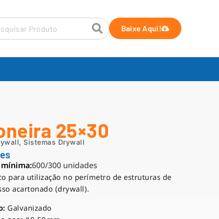
Baixe Aqui!
oneira 25×30
rywall
,
Sistemas Drywall
ões
 mínima:
600/300 unidades
ico para utilização no perímetro de estruturas de
sso acartonado (drywall).
o:
Galvanizado