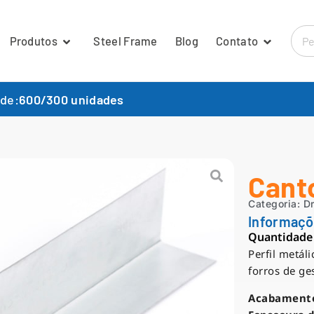
Produtos
Steel Frame
Blog
Contato
 de:
600/300 unidades
Cant
Categoria:
D
Informaç
Quantidade
Perfil metál
forros de ge
Acabament