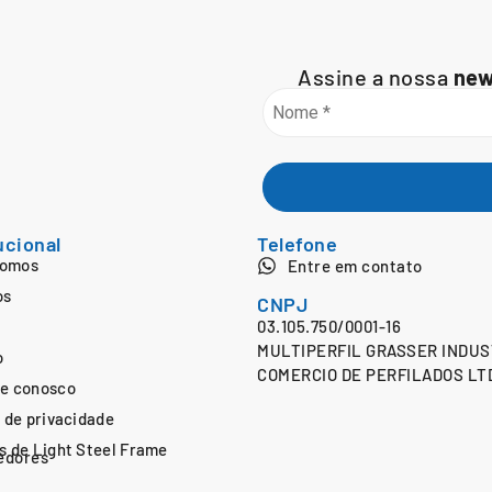
Assine a nossa
new
ucional
Telefone
Somos
Entre em contato
os
CNPJ
03.105.750/0001-16
MULTIPERFIL GRASSER INDUS
o
COMERCIO DE PERFILADOS LT
he conosco
a de privacidade
s de Light Steel Frame
edores