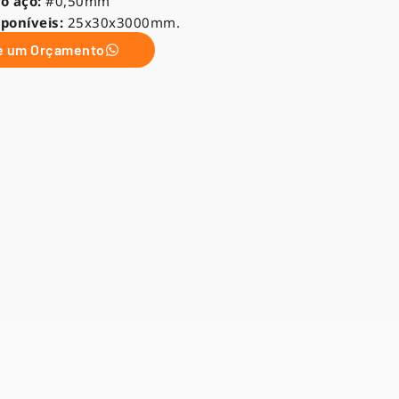
o aço:
#0,50mm
poníveis:
25x30x3000mm.
te um Orçamento