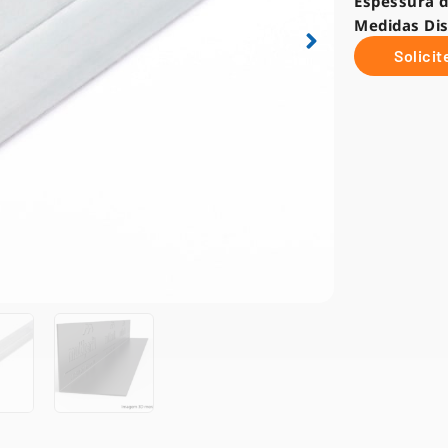
Espessura d
Medidas Dis
Solici