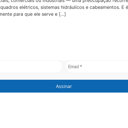
iais, comerciais ou industriais — uma preocupação recorre
quadros elétricos, sistemas hidráulicos e cabeamentos. E é
ente para que ele serve e […]
Assinar