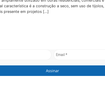
amplamente utilizado em obras residenciais, comerciais e c
pal característica é a construção a seco, sem uso de tijolo
ais presente em projetos […]
Assinar