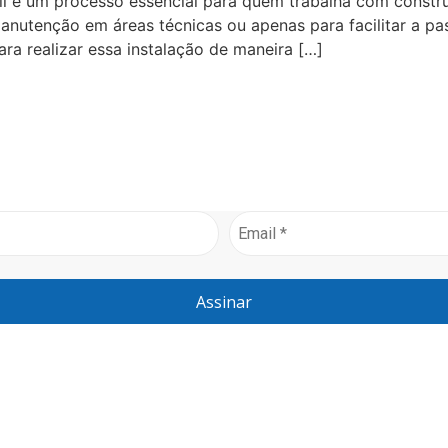
ll é um processo essencial para quem trabalha com constr
nutenção em áreas técnicas ou apenas para facilitar a pa
ra realizar essa instalação de maneira […]
Assinar