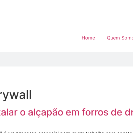
Home
Quem Som
rywall
talar o alçapão em forros de d