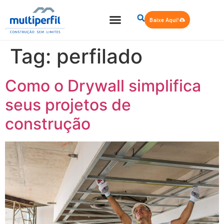
Baixe Aqui!
Tag:
perfilado
Como o Drywall simplifica
seus projetos de
construção