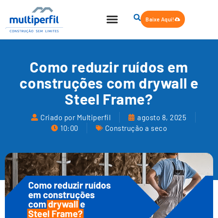
Baixe Aqui!
Como reduzir ruídos em
construções com drywall e
Steel Frame?
Criado por Multiperfil
agosto 8, 2025
10:00
Construção a seco