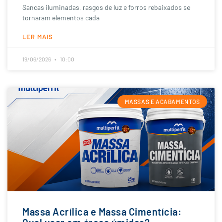
Sancas iluminadas, rasgos de luz e forros rebaixados se
tornaram elementos cada
LER MAIS
19/06/2026
10:00
MASSAS E ACABAMENTOS
Massa Acrílica e Massa Cimentícia: