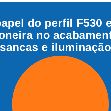
apel do perfil F530 
oneira no acabamen
sancas e iluminaçã