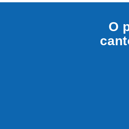
O p
cant