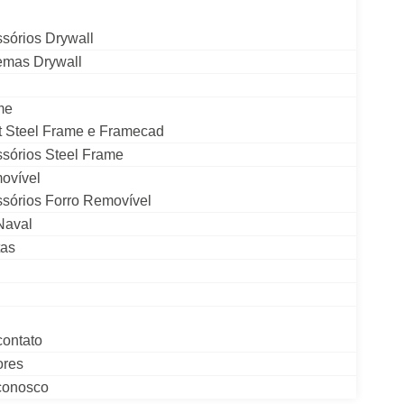
sórios Drywall
emas Drywall
me
t Steel Frame e Framecad
sórios Steel Frame
ovível
sórios Forro Removível
 Naval
tas
contato
ores
conosco