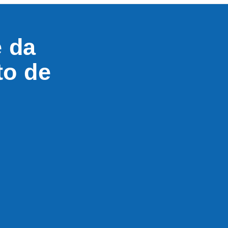
e da
to de
o