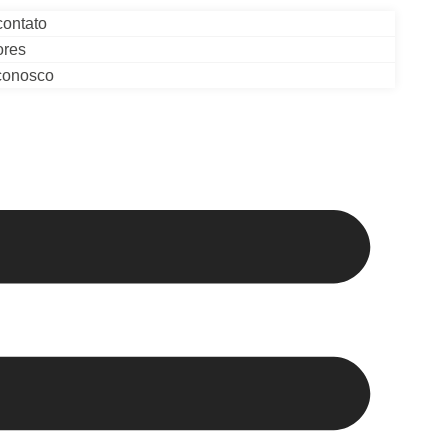
contato
ores
conosco