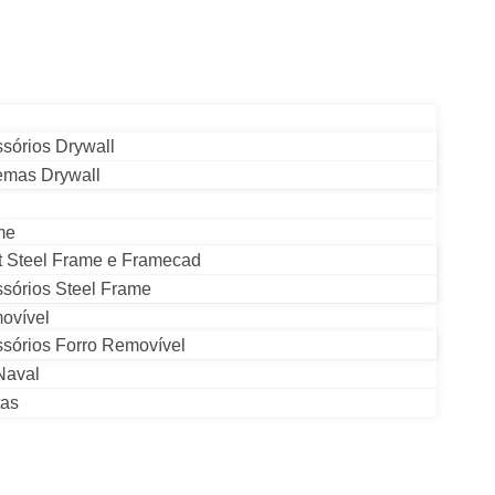
sórios Drywall
emas Drywall
me
t Steel Frame e Framecad
sórios Steel Frame
ovível
sórios Forro Removível
 Naval
tas